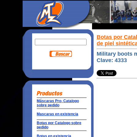
Botas por Cata
de piel sintétic
Military boots 
Clave: 4333
Máscaras Pro- Catalogo
sobre pedido
Mascaras en existencia
Botas por Catalogo sobre
pedido
Botas en existencia