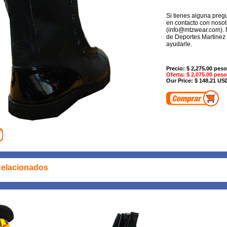
Si tienes alguna preg
en contacto con nosot
(info@mtzwear.com). 
de Deportes Martinez
ayudarle.
Precio: $ 2,275.00 pes
Oferta: $ 2,075.00 pes
Our Price: $ 148.21 US
Relacionados