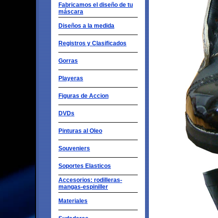
Fabricamos el diseño de tu
máscara
Diseños a la medida
Registros y Clasificados
Gorras
Playeras
Figuras de Accion
DVDs
Pinturas al Oleo
Souveniers
Soportes Elasticos
Accesorios: rodilleras-
mangas-espiniller
Materiales