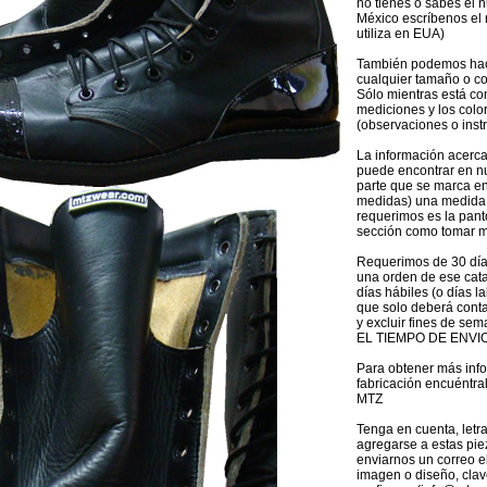
no tienes o sabes el 
México escríbenos el
utiliza en EUA)
También podemos hac
cualquier tamaño o c
Sólo mientras está c
mediciones y los colo
(observaciones o inst
La información acerca
puede encontrar en nu
parte que se marca e
medidas) una medida 
requerimos es la panto
sección como tomar m
Requerimos de 30 día
una orden de ese cat
días hábiles (o días l
que solo deberá conta
y excluir fines de sem
EL TIEMPO DE ENVIO
Para obtener más inf
fabricación encuéntra
MTZ
Tenga en cuenta, letr
agregarse a estas pie
enviarnos un correo el
imagen o diseño, clav