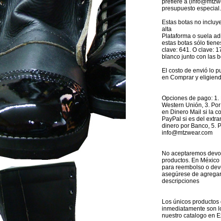
prefiere a (info@mtzw
presupuesto especial.
Estas botas no incluy
alta
Plataforma o suela ad
estas botas sólo tien
clave: 641. O clave: 1
blanco junto con las 
El costo de envió lo p
en Comprar y eligiend
Opciones de pago: 1. 
Western Unión, 3. Por 
en Dinero Mail si la 
PayPal si es del extra
dinero por Banco, 5. 
info@mtzwear.com
No aceptaremos devol
productos. En México
para reembolso o devo
asegúrese de agregar
descripciones
Los únicos productos
inmediatamente son l
nuestro catalogo en E