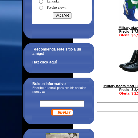
La Parka
Psycho clown
Military cla
Precio: $ 7,
Oferta: $ 5,
¡Recomienda este sitio a un
amigo!
Haz click aquí
Boletín Informativo
Military boots mod 16
Escribe tu email para recibir noticias
Precio: $ 2,
nuestras:
Oferta: $ 2,