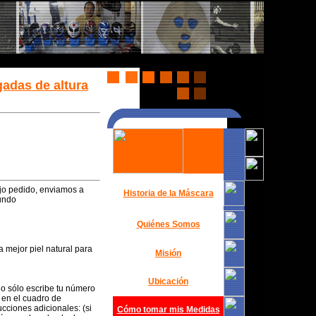
gadas de altura
jo pedido, enviamos a
Historia de la Máscara
mundo
Quiénes Somos
 mejor piel natural para
Misión
Ubicación
do sólo escribe tu número
 en el cuadro de
cciones adicionales: (si
Cómo tomar mis Medidas