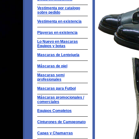
Vestimenta por catalogo
sobre pedido
Vestimenta en existencia
Playeras en existencia
Lo Nuevo en Mascaras
Equipos y botas
Mascaras de Lentejuela
Máscaras de piel
Mascaras semi
profesionales
Mascaras para Futbol
Máscaras promocionales /
comerciales
Equipos Completos
Cinturones de Campeonato
Capas y Chamarras