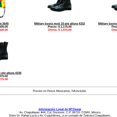
ve:3545
Military boots mod 10 plg altura 4332
Military boot
500.00
Precio: $ 2,175.00
Prec
500.00
Oferta: $ 1,975.00
Ofer
 plg altura 4335
475.00
275.00
Precios en Pesos Mexicanos, IVA incluído.
Información Legal de MTZwear
Av. Chapultepec #44, Col. Doctores. C.P. 06720. CDMX, México
Entre Dr. Rafael Lucio y Av. Cuauhtémoc, a un costado de Televisa Chapultepec