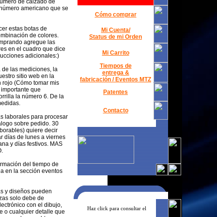
número de calzado de
 número americano que se
Cómo comprar
er estas botas de
Mi Cuenta/
ombinación de colores.
Status de mi Orden
omprando agregue las
res en el cuadro que dice
Mi Carrito
rucciones adicionales:)
Tiempos de
 de las mediciones, la
entrega &
estro sitio web en la
fabricación / Eventos MTZ
n rojo (Cómo tomar mis
importante que
Patentes
rrilla la número 6. De la
edidas.
Contacto
s laborales para procesar
alogo sobre pedido. 30
aborables) quiere decir
r días de lunes a viernes
ana y días festivos. MAS
.
ormación del tiempo de
la en la sección eventos
as y diseños pueden
zas solo debe de
ectrónico con el dibujo,
Haz click para consultar el
e o cualquier detalle que