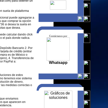
ear.com) para obtener un
en suela de plataforma
icional puede agregarse a
es que comprar la opción
736 si desea la suela en
botas que desea.
uede calcular dando click
Contáctanos por
o el país donde radica.
Depósito Bancario 2. Por
tarjeta de crédito (entrar
compra es de México o
njero), 4. Transferencia de
Por PayPal a:
Whatsapp
uciones de estos
 no tenemos ese sistema
lución de dinero,
 las medidas correctas o
 que enviamos
os que aparecen en
xistencia.