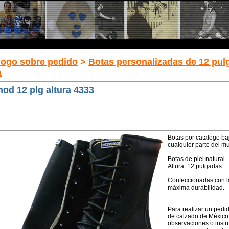
logo sobre pedido
>
Botas personalizadas de 12 pul
a
mod 12 plg altura 4333
Botas por catalogo ba
cualquier parte del 
Botas de piel natural
Altura: 12 pulgadas
Confeccionadas con la
máxima durabilidad.
Para realizar un pedi
de calzado de México
observaciones o instru