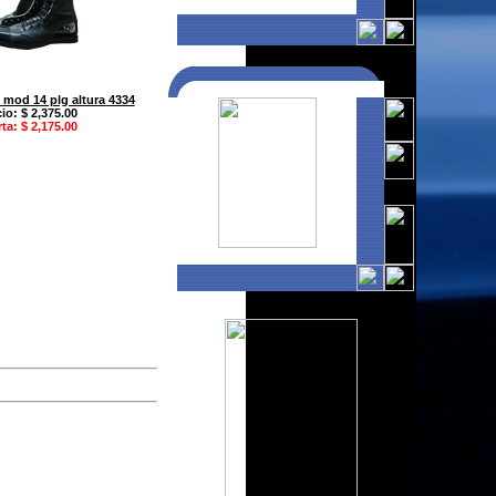
s mod 14 plg altura 4334
io: $ 2,375.00
ta: $ 2,175.00