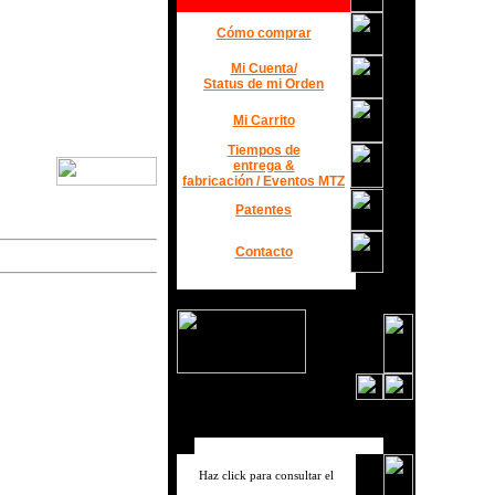
Cómo comprar
Mi Cuenta/
Status de mi Orden
Mi Carrito
Tiempos de
entrega &
fabricación / Eventos MTZ
Patentes
Contacto
Haz click para consultar el