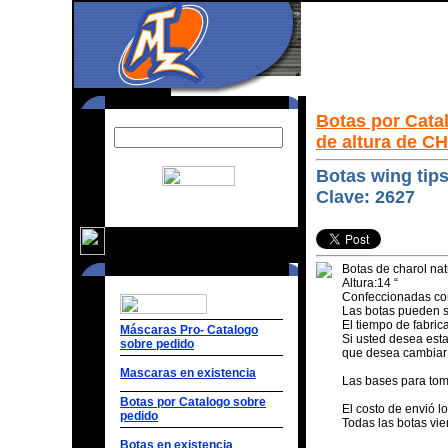
Botas por Cata
de altura de 
Botas wing tips
Clave: 2627
Botas de charol nat
Altura:14 “
Confeccionadas con
Las botas pueden se
El tiempo de fabri
Máscaras Pro- Catalogo
Si usted desea estas
sobre pedido
que desea cambiar 
Mascaras en existencia
Las bases para to
Botas por Catalogo sobre
El costo de envió l
pedido
Todas las botas vi
Botas en existencia