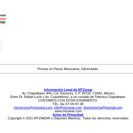
esos
esos
 USD
Precios en Pesos Mexicanos, IVA incluído.
Información Legal de MTZwear
Av. Chapultepec #44, Col. Doctores. C.P. 06720. CDMX, México
Entre Dr. Rafael Lucio y Av. Cuauhtémoc, a un costado de Televisa Chapultepec
CONTAMOS CON ESTACIONAMIENTO.
TEL. fax 57-09-97-48
mtzservice@mtzwear.com
,
info@mtzwear.com
,
depmtzlucha@hotmail.com
www.mtzwear.com
Aviso de Privacidad
Copyright © 2021 MTZWEAR y Deportes Martínez. Todos los derechos reservados