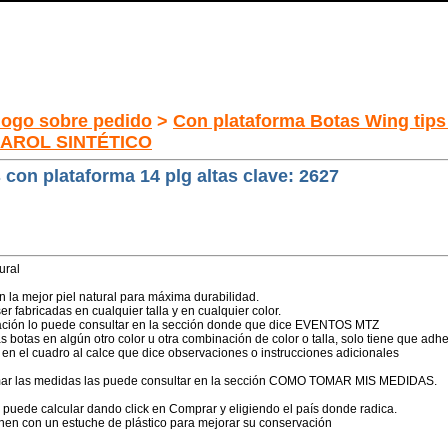
logo sobre pedido
>
Con plataforma Botas Wing tips
CHAROL SINTÉTICO
 con plataforma 14 plg altas clave: 2627
ural
 la mejor piel natural para máxima durabilidad.
r fabricadas en cualquier talla y en cualquier color.
cación lo puede consultar en la sección donde que dice EVENTOS MTZ
 botas en algún otro color u otra combinación de color o talla, solo tiene que adheri
en el cuadro al calce que dice observaciones o instrucciones adicionales
mar las medidas las puede consultar en la sección COMO TOMAR MIS MEDIDAS.
o puede calcular dando click en Comprar y eligiendo el país donde radica.
enen con un estuche de plástico para mejorar su conservación