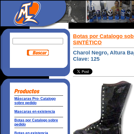
Botas por Catalogo sob
SINTÉTICO
Charol Negro, Altura Ba
Clave: 125
Máscaras Pro- Catalogo
sobre pedido
Mascaras en existencia
Botas por Catalogo sobre
pedido
Botas en existencia