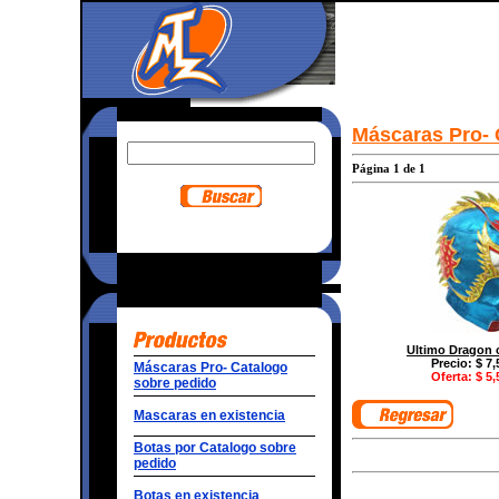
Máscaras Pro- 
Página 1 de 1
Ultimo Dragon 
Precio: $ 7,
Máscaras Pro- Catalogo
Oferta: $ 5,
sobre pedido
Mascaras en existencia
Botas por Catalogo sobre
pedido
Botas en existencia