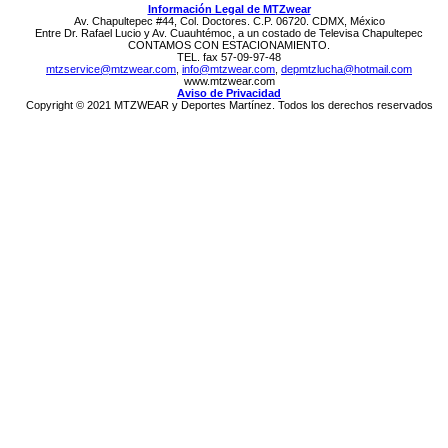
Información Legal de MTZwear
Av. Chapultepec #44, Col. Doctores. C.P. 06720. CDMX, México
Entre Dr. Rafael Lucio y Av. Cuauhtémoc, a un costado de Televisa Chapultepec
CONTAMOS CON ESTACIONAMIENTO.
TEL. fax 57-09-97-48
mtzservice@mtzwear.com
,
info@mtzwear.com
,
depmtzlucha@hotmail.com
www.mtzwear.com
Aviso de Privacidad
Copyright © 2021 MTZWEAR y Deportes Martínez. Todos los derechos reservados