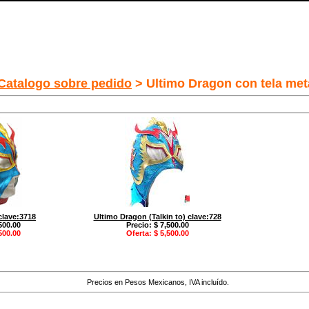
Catalogo sobre pedido
> Ultimo Dragon con tela met
clave:3718
Ultimo Dragon (Talkin to) clave:728
500.00
Precio: $ 7,500.00
500.00
Oferta: $ 5,500.00
Precios en Pesos Mexicanos, IVA incluído.